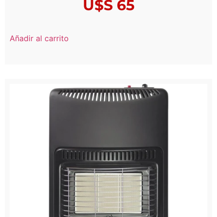
U$S
65
Añadir al carrito