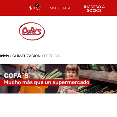
0
INGRESO A
$
0
MI CUENTA
SOCIOS
Inicio
/
CLIMATIZACION
/ ESTUFAS