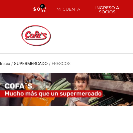
0
INGRESO A
$
0
MI CUENTA
SOCIOS
Inicio
/
SUPERMERCADO
/ FRESCOS