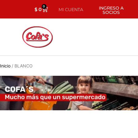
0
INGRESO A
$
0
MI CUENTA
SOCIOS
Inicio
/ BLANCO