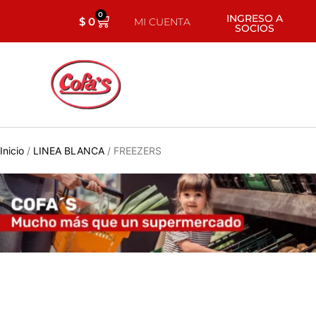
0
INGRESO A
$
0
MI CUENTA
SOCIOS
Inicio
/
LINEA BLANCA
/ FREEZERS