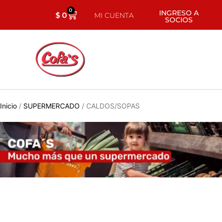
0
INGRESO A
$
0
MI CUENTA
SOCIOS
Inicio
/
SUPERMERCADO
/ CALDOS/SOPAS