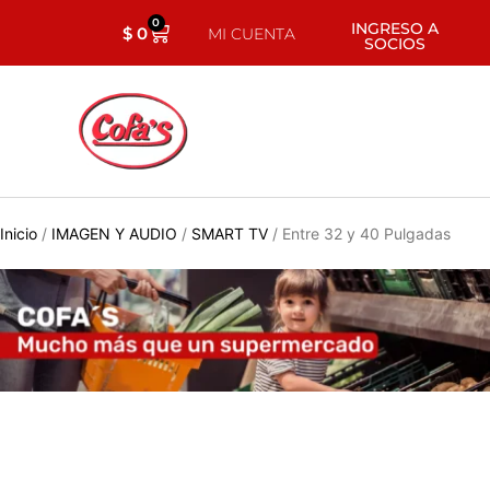
0
INGRESO A
$
0
MI CUENTA
SOCIOS
Inicio
/
IMAGEN Y AUDIO
/
SMART TV
/ Entre 32 y 40 Pulgadas