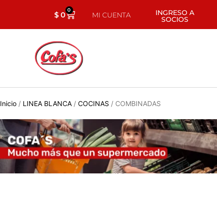
0
INGRESO A
$
0
MI CUENTA
SOCIOS
Inicio
/
LINEA BLANCA
/
COCINAS
/ COMBINADAS