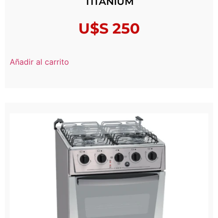
TITANIUM
U$S
250
Añadir al carrito