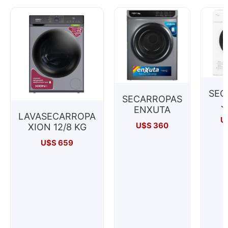
SEC
SECARROPAS
J
ENXUTA
LAVASECARROPA
U
U$S
360
XION 12/8 KG
U$S
659