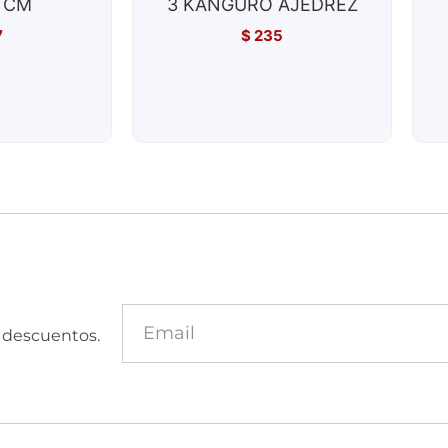
 CM
3 KANGURO AJEDREZ
7
$
235
y descuentos.