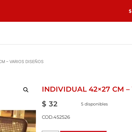
$
 CM – VARIOS DISEÑOS
INDIVIDUAL 42×27 CM –
$
32
5 disponibles
COD.452526