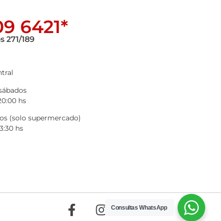
9 6421*
s 271/189
tral
 sábados
20:00 hs
s (solo supermercado)
3:30 hs
Consultas WhatsApp