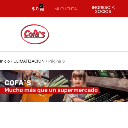
0
INGRESO A
$
0
MI CUENTA
SOCIOS
Inicio
/
CLIMATIZACION
/ Página 6