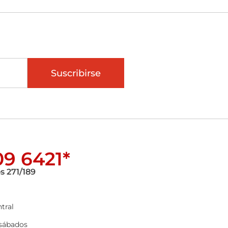
Suscribirse
9 6421*
s 271/189
tral
 sábados