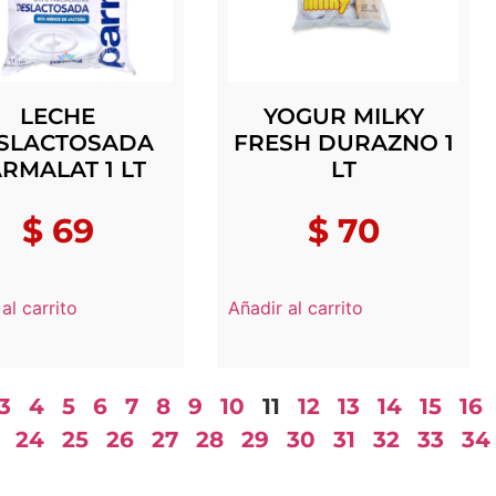
LECHE
YOGUR MILKY
SLACTOSADA
FRESH DURAZNO 1
RMALAT 1 LT
LT
$
69
$
70
al carrito
Añadir al carrito
3
4
5
6
7
8
9
10
11
12
13
14
15
16
24
25
26
27
28
29
30
31
32
33
34