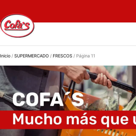
Inicio
/
SUPERMERCADO
/
FRESCOS
/ Página 11