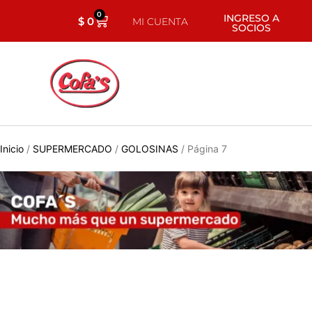
0
INGRESO A
$
0
MI CUENTA
SOCIOS
Inicio
/
SUPERMERCADO
/
GOLOSINAS
/ Página 7