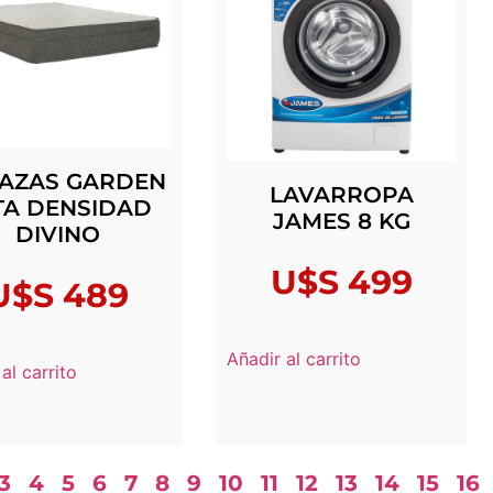
LAZAS GARDEN
LAVARROPA
TA DENSIDAD
JAMES 8 KG
DIVINO
U$S
499
U$S
489
Añadir al carrito
al carrito
3
4
5
6
7
8
9
10
11
12
13
14
15
16