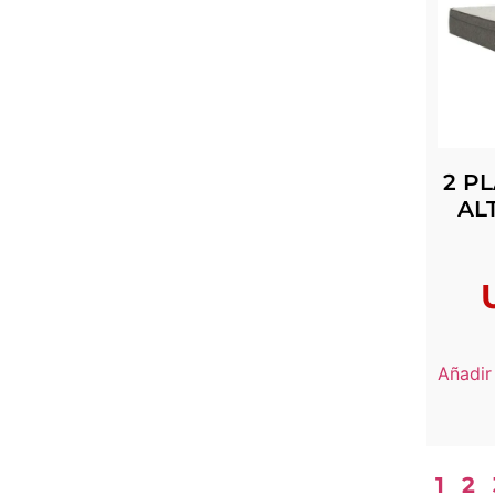
2 P
AL
Añadir 
1
2