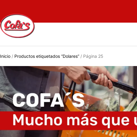
Inicio
/
Productos etiquetados “Dolares”
/ Página 25