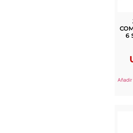
COM
6 
Añadir 