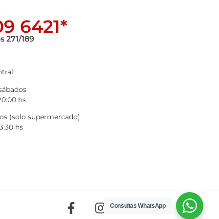
9 6421*
s 271/189
tral
 sábados
20:00 hs
s (solo supermercado)
3:30 hs
Consultas WhatsApp