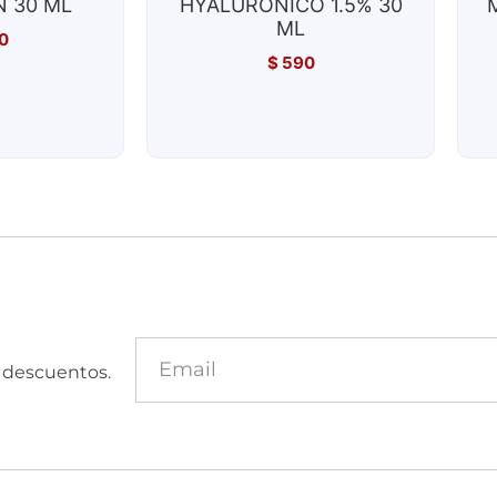
 30 ML
HYALURONICO 1.5% 30
ML
0
$
590
y descuentos.