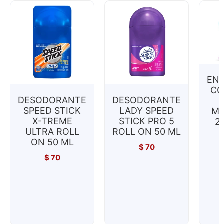
EN
CO
DESODORANTE
DESODORANTE
SPEED STICK
LADY SPEED
MI
X-TREME
STICK PRO 5
2
ULTRA ROLL
ROLL ON 50 ML
ON 50 ML
$
70
$
70