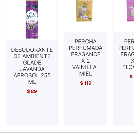
PERCHA
PER
PERFUMADA
PERF
DESODORANTE
FRAGANCE
FRAG
DE AMBIENTE
X 2
X 
GLADE
VAINILLA-
FLO
LAVANDA
MIEL
AEROSOL 255
$
1
ML
$
119
$
89