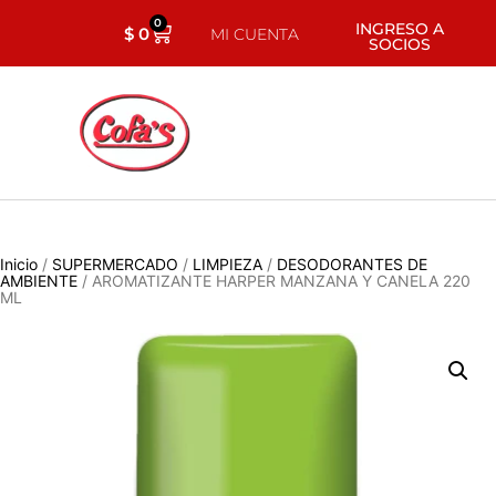
0
INGRESO A
$
0
MI CUENTA
SOCIOS
Inicio
/
SUPERMERCADO
/
LIMPIEZA
/
DESODORANTES DE
AMBIENTE
/ AROMATIZANTE HARPER MANZANA Y CANELA 220
ML