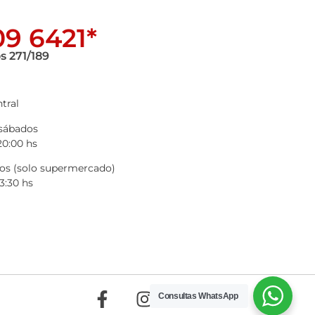
9 6421*
s 271/189
tral
 sábados
20:00 hs
s (solo supermercado)
3:30 hs
Consultas WhatsApp