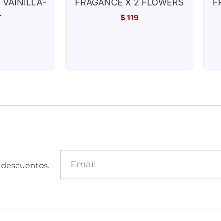
 VAINILLA-
FRAGANCE X 2 FLOWERS
F
L
$
119
9
y descuentos.