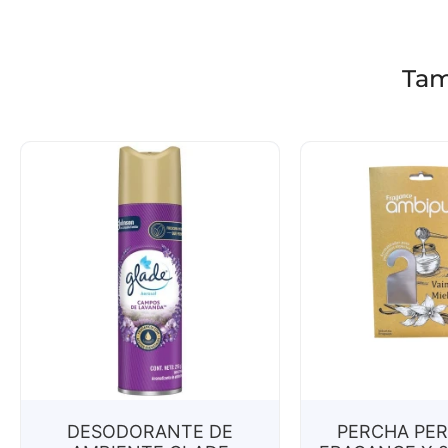
Tam
DESODORANTE DE
PERCHA PE