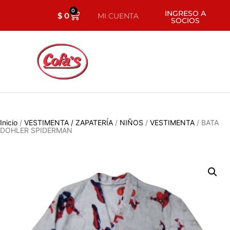
0
INGRESO A
$
0
MI CUENTA
SOCIOS
Inicio
/
VESTIMENTA / ZAPATERÍA
/
NIÑOS
/
VESTIMENTA
/ BATA
DOHLER SPIDERMAN