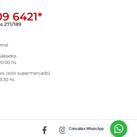
9 6421*
s 271/189
tral
 sábados
20:00 hs
s (solo supermercado)
3:30 hs
Consultas WhatsApp