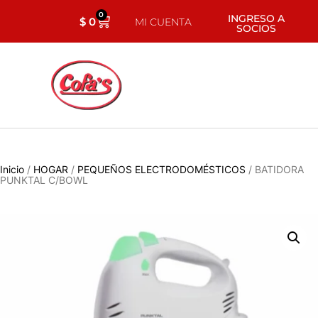
0
INGRESO A
$
0
MI CUENTA
SOCIOS
Inicio
/
HOGAR
/
PEQUEÑOS ELECTRODOMÉSTICOS
/ BATIDORA
PUNKTAL C/BOWL