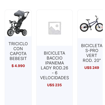
TRICICLO
BICICLETA
CON
S-PRO
BICICLETA
CAPOTA
VERT
BACCIO
BEBESIT
ROD. 20"
IPANEMA
$
4.990
LADY ROD.26
U$S
249
- 6
VELOCIDADES
U$S
235