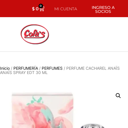
0
INGRESO A
$
0
MI CUENTA
SOCIOS
Inicio
/
PERFUMERÍA
/
PERFUMES
/ PERFUME CACHAREL ANAÏS
ANAÏS SPRAY EDT 30 ML