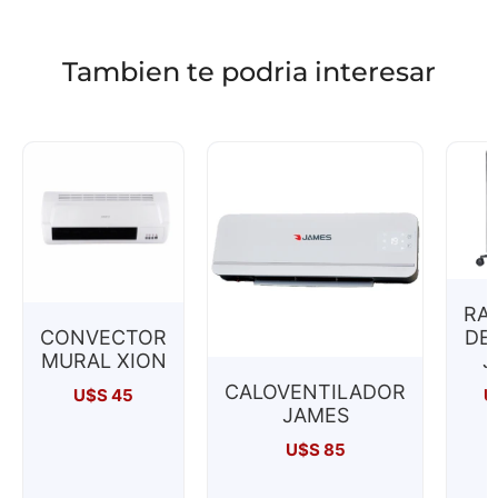
Tambien te podria interesar
RA
CONVECTOR
DE
MURAL XION
J
CALOVENTILADOR
U$S
45
U
JAMES
U$S
85