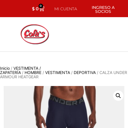
0
INGRESO A
$
0
MI CUENTA
SOCIOS
Inicio
/
VESTIMENTA /
ZAPATERÍA
/
HOMBRE
/
VESTIMENTA
/
DEPORTIVA
/ CALZA UNDER
ARMOUR HEATGEAR