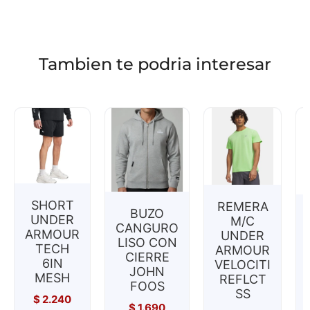
Tambien te podria interesar
SHORT
REMERA
BUZO
UNDER
M/C
CANGURO
ARMOUR
UNDER
LISO CON
TECH
ARMOUR
CIERRE
6IN
VELOCITI
JOHN
MESH
REFLCT
FOOS
SS
$
2.240
$
1.690