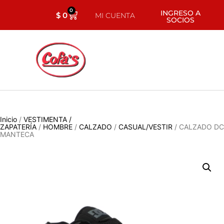
0
INGRESO A
$
0
MI CUENTA
SOCIOS
Inicio
/
VESTIMENTA /
ZAPATERÍA
/
HOMBRE
/
CALZADO
/
CASUAL/VESTIR
/ CALZADO DC
MANTECA