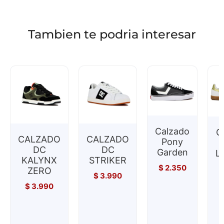
Tambien te podria interesar
Calzado
C
CALZADO
CALZADO
Pony
DC
DC
Garden
Li
KALYNX
STRIKER
$
2.350
ZERO
U
$
3.990
$
3.990