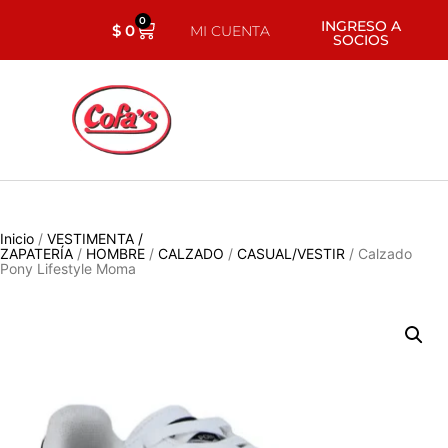
0
INGRESO A
$
0
MI CUENTA
SOCIOS
Inicio
/
VESTIMENTA /
ZAPATERÍA
/
HOMBRE
/
CALZADO
/
CASUAL/VESTIR
/ Calzado
Pony Lifestyle Moma