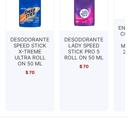
EN
CO
DESODORANTE
DESODORANTE
SPEED STICK
LADY SPEED
MI
X-TREME
STICK PRO 5
2
ULTRA ROLL
ROLL ON 50 ML
ON 50 ML
$
70
$
70