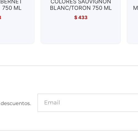
ABERNET
COLORES SAUVIGNON
 750 ML
BLANC/TORON 750 ML
M
3
$
433
y descuentos.