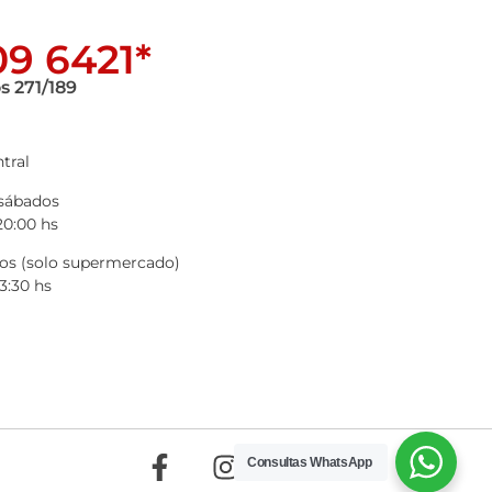
9 6421*
s 271/189
tral
 sábados
20:00 hs
s (solo supermercado)
3:30 hs
Consultas WhatsApp