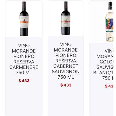
VINO
VINO
MORANDE
MORANDE
VIN
PIONERO
PIONERO
MORAND
RESERVA
RESERVA
COLOR
CABERNET
CARMENERE
SAUVIG
SAUVIGNON
750 ML
BLANC/T
750 ML
750 M
$
433
$
433
$
433