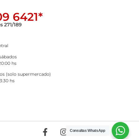
9 6421*
s 271/189
tral
 sábados
20:00 hs
s (solo supermercado)
3:30 hs
Consultas WhatsApp