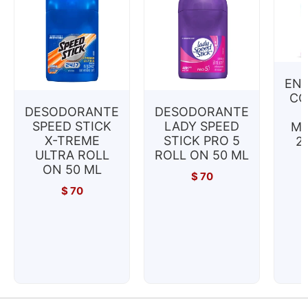
EN
CO
DESODORANTE
DESODORANTE
SPEED STICK
LADY SPEED
MI
X-TREME
STICK PRO 5
2
ULTRA ROLL
ROLL ON 50 ML
ON 50 ML
$
70
$
70