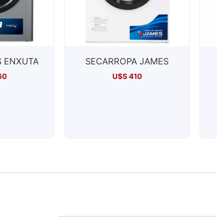
 ENXUTA
SECARROPA JAMES
60
U$S
410