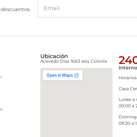
y descuentos.
Ubicación
240
Acevedo Díaz 1663 esq. Colonia
Interno
n
Horarios
Casa Cen
Lunes a
09:00 a 
ra
Domingo
09:30 a 1