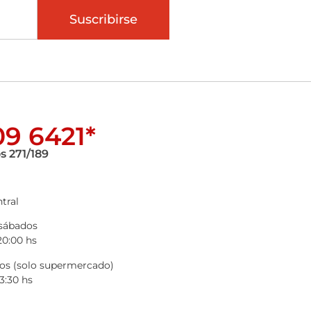
Suscribirse
9 6421*
s 271/189
tral
 sábados
20:00 hs
s (solo supermercado)
3:30 hs