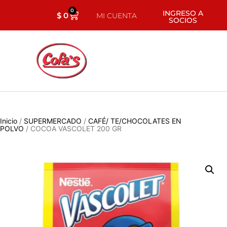
0
INGRESO A
$
0
MI CUENTA
SOCIOS
Inicio
/
SUPERMERCADO
/
CAFÉ/ TE/CHOCOLATES EN
POLVO
/ COCOA VASCOLET 200 GR