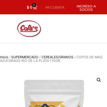
0
INGRESO A
$
0
MI CUENTA
SOCIOS
Inicio
/
SUPERMERCADO
/
CEREALES/GRANOS
/ COPOS DE MAIZ
AZUCARADO RIO DE LA PLATA 110GR.