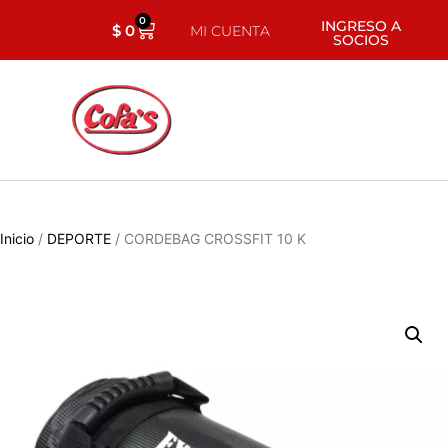
0
INGRESO A
$
0
MI CUENTA
SOCIOS
Inicio
/
DEPORTE
/ CORDEBAG CROSSFIT 10 K