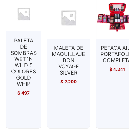
PALETA
DE
MALETA DE
PETACA AIL
SOMBRAS
MAQUILLAJE
PORTAFOLI
WET´N
BON
COMPLETA
WILD 5
VOYAGE
$
4.241
COLORES
SILVER
GOLD
$
2.200
WHIP
$
497