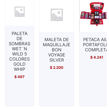
PALETA
DE
MALETA DE
PETACA AIL
SOMBRAS
MAQUILLAJE
PORTAFOLI
WET´N
BON
COMPLETA
WILD 5
VOYAGE
$
4.241
COLORES
SILVER
GOLD
$
2.200
WHIP
$
497