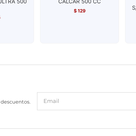
LTRA 500
CALCAR 500 CC
S
$
129
4
y descuentos.