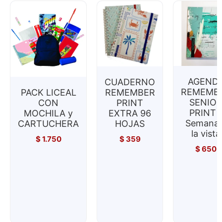
AGEND
CUADERNO
REMEMB
PACK LICEAL
REMEMBER
SENIO
CON
PRINT
PRINT 
MOCHILA y
EXTRA 96
Semana 
CARTUCHERA
HOJAS
la vista
$
1.750
$
359
$
650