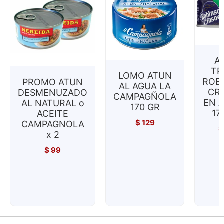
A
TR
LOMO ATUN
ROB
PROMO ATUN
AL AGUA LA
CR
DESMENUZADO
CAMPAGÑOLA
EN A
AL NATURAL o
170 GR
17
ACEITE
$
129
CAMPAGNOLA
$
x 2
$
99