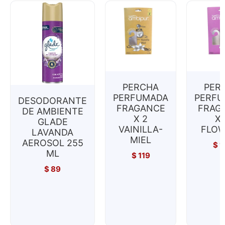
PERCHA
PER
PERFUMADA
PERF
DESODORANTE
FRAGANCE
FRAG
DE AMBIENTE
X 2
X 
GLADE
VAINILLA-
FLO
LAVANDA
MIEL
AEROSOL 255
$
1
ML
$
119
$
89