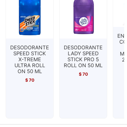
EN
CO
DESODORANTE
DESODORANTE
SPEED STICK
LADY SPEED
MI
X-TREME
STICK PRO 5
2
ULTRA ROLL
ROLL ON 50 ML
ON 50 ML
$
70
$
70