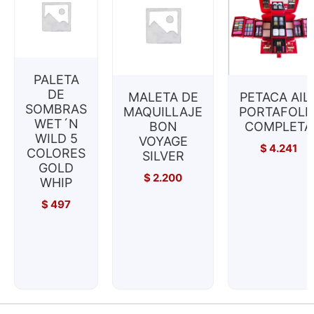
PALETA
DE
MALETA DE
PETACA AIL
SOMBRAS
MAQUILLAJE
PORTAFOLI
WET´N
BON
COMPLETA
WILD 5
VOYAGE
$
4.241
COLORES
SILVER
GOLD
$
2.200
WHIP
$
497