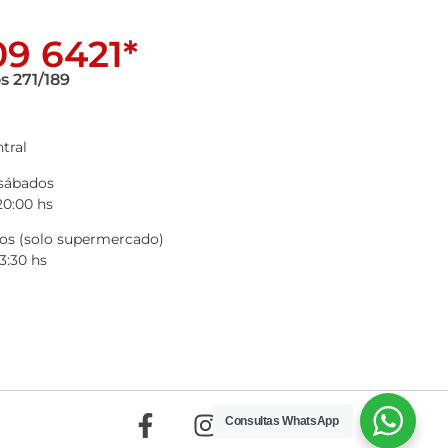
9 6421*
s 271/189
tral
 sábados
20:00 hs
s (solo supermercado)
3:30 hs
Consultas WhatsApp