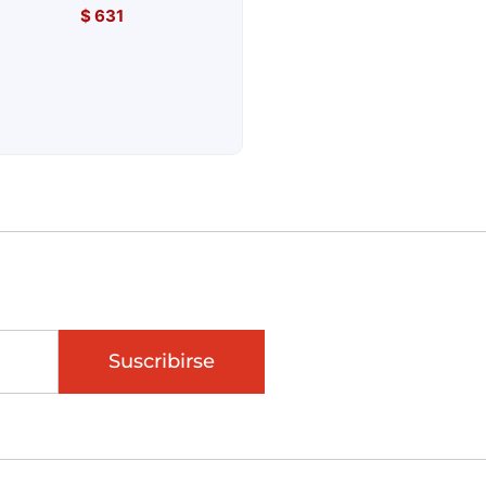
$
631
Suscribirse