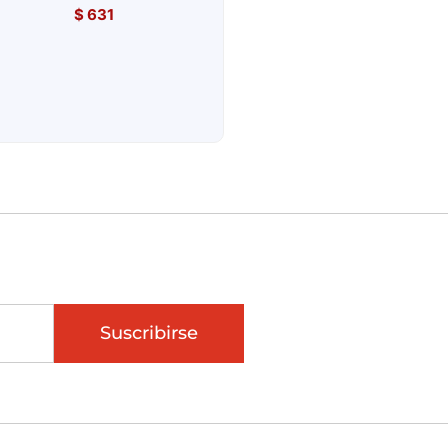
$
631
Suscribirse