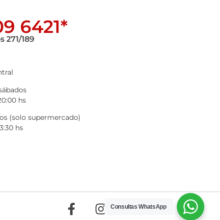
9 6421*
s 271/189
tral
 sábados
20:00 hs
s (solo supermercado)
3:30 hs
Consultas WhatsApp