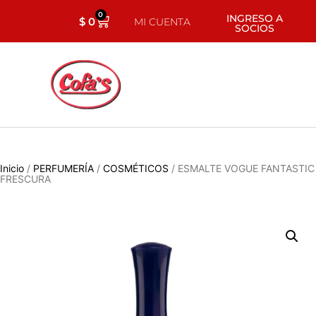
0
INGRESO A
$
0
MI CUENTA
SOCIOS
Inicio
/
PERFUMERÍA
/
COSMÉTICOS
/ ESMALTE VOGUE FANTASTIC
FRESCURA