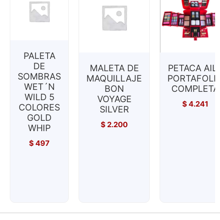
PALETA
DE
MALETA DE
PETACA AIL
SOMBRAS
MAQUILLAJE
PORTAFOLI
WET´N
BON
COMPLETA
WILD 5
VOYAGE
$
4.241
COLORES
SILVER
GOLD
$
2.200
WHIP
$
497