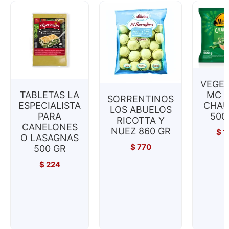
VEGE
TABLETAS LA
MC 
SORRENTINOS
ESPECIALISTA
CHA
LOS ABUELOS
PARA
500
RICOTTA Y
CANELONES
NUEZ 860 GR
$
1
O LASAGNAS
$
770
500 GR
$
224