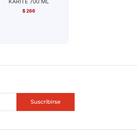
KARITE 700 ML
$
266
Suscribirse