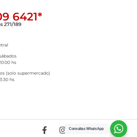
9 6421*
s 271/189
tral
 sábados
20:00 hs
s (solo supermercado)
3:30 hs
Consultas WhatsApp