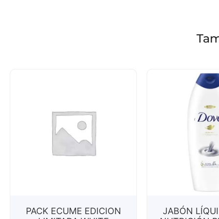
Tam
PACK ECUME EDICION
JABÓN LÍQU