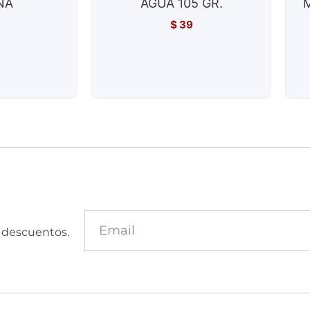
NA
AGUA 105 GR.
$
39
y descuentos.