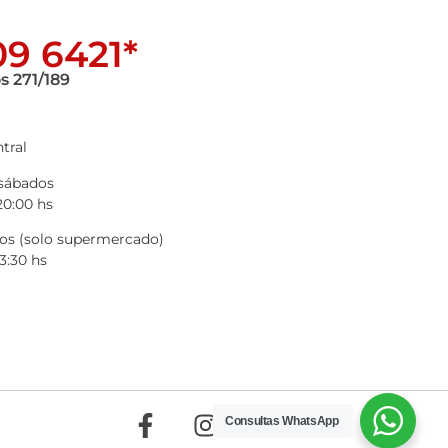
9 6421*
s 271/189
tral
 sábados
20:00 hs
s (solo supermercado)
3:30 hs
Consultas WhatsApp