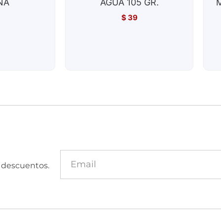
NA
AGUA 105 GR.
$
39
y descuentos.