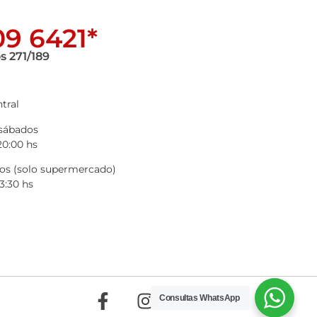
9 6421*
s 271/189
tral
 sábados
20:00 hs
s (solo supermercado)
3:30 hs
Consultas WhatsApp